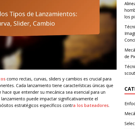
Aline
hombr
los p
Técni
Imagi
Conci
Mecán
de Pi
Técni
scout
tos
como rectas, curvas, sliders y cambios es crucial para
nentes. Cada lanzamiento tiene características únicas que
CAT
ue hace que entender su mecánica sea esencial para un
 lanzamiento puede impactar significativamente el
Enfo
ósitos estratégicos específicos contr
a los bateadores
.
Mecá
Selec