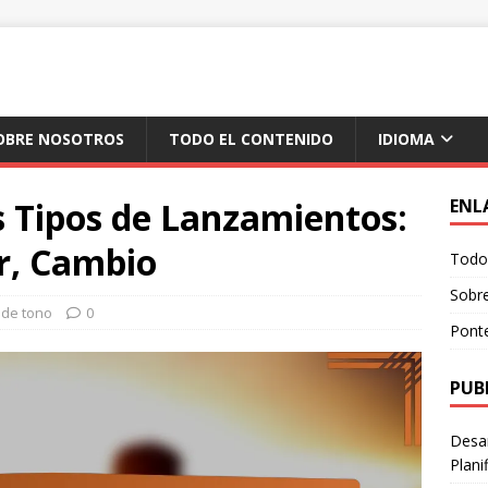
OBRE NOSOTROS
TODO EL CONTENIDO
IDIOMA
 Tipos de Lanzamientos:
ENL
er, Cambio
Todo 
Sobr
 de tono
0
Pont
PUB
Desar
Plani