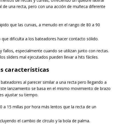
mentos de rectas y curvas, ofreciendo un quiebre lateral
al de una recta, pero con una acción de muñeca diferente
ápido que las curvas, a menudo en el rango de 80 a 90
 que dificulta a los bateadores hacer contacto sólido.
 y fallos, especialmente cuando se utilizan junto con rectas.
s sliders mal ejecutados pueden llevar a hits fáciles.
s características
bateadores al parecer similar a una recta pero llegando a
. Este lanzamiento se basa en el mismo movimiento de brazo
res ajustar su tiempo.
 a 15 millas por hora más lentos que la recta de un
cluyendo el cambio de círculo y la bola de palma.