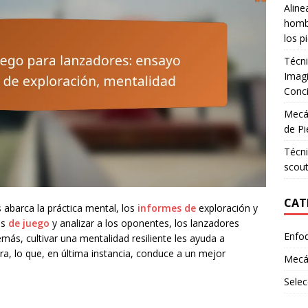
Aline
hombr
los p
Técni
Imagi
Conci
Mecán
de Pi
Técni
scout
CAT
 abarca la práctica mental, los
informes de
exploración y
os
de juego
y analizar a los oponentes, los lanzadores
Enfo
ás, cultivar una mentalidad resiliente les ayuda a
a, lo que, en última instancia, conduce a un mejor
Mecá
Selec