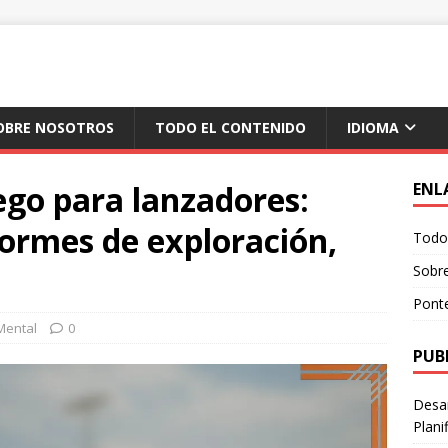
OBRE NOSOTROS
TODO EL CONTENIDO
IDIOMA
ego para lanzadores:
ENL
ormes de exploración,
Todo 
Sobr
Pont
Mental
0
PUB
Desar
Plani